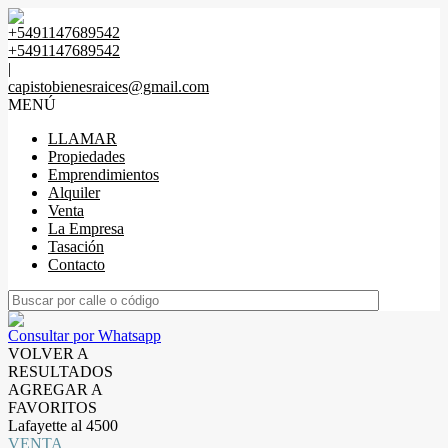
+5491147689542
+5491147689542
|
capistobienesraices@gmail.com
MENÚ
LLAMAR
Propiedades
Emprendimientos
Alquiler
Venta
La Empresa
Tasación
Contacto
Consultar por Whatsapp
VOLVER A
RESULTADOS
AGREGAR A
FAVORITOS
Lafayette al 4500
VENTA