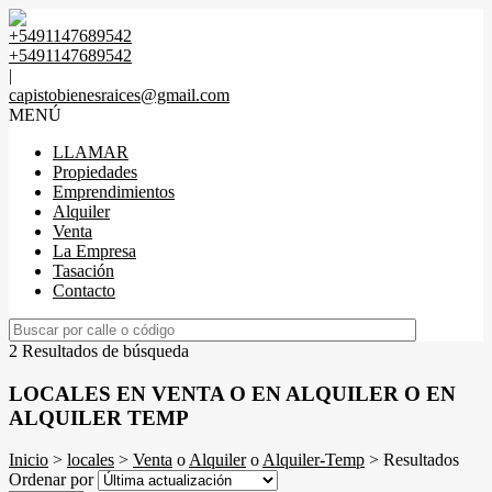
+5491147689542
+5491147689542
|
capistobienesraices@gmail.com
MENÚ
LLAMAR
Propiedades
Emprendimientos
Alquiler
Venta
La Empresa
Tasación
Contacto
2 Resultados de búsqueda
LOCALES EN VENTA O EN ALQUILER O EN
ALQUILER TEMP
Inicio
>
locales
>
Venta
o
Alquiler
o
Alquiler-Temp
> Resultados
Ordenar por