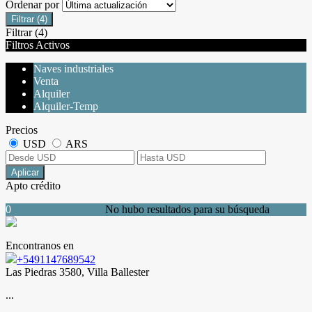
Ordenar por
Filtrar
(4)
Filtrar
(4)
Filtros Activos
Naves industriales
Venta
Alquiler
Alquiler-Temp
Precios
USD
ARS
Aplicar
Apto crédito
0
No hubo resultados para su búsqueda
Encontranos en
+5491147689542
Las Piedras 3580, Villa Ballester
...