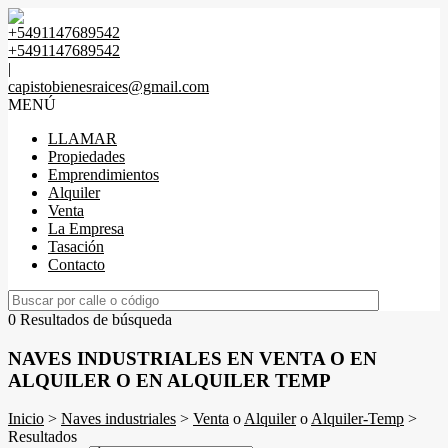
+5491147689542
+5491147689542
|
capistobienesraices@gmail.com
MENÚ
LLAMAR
Propiedades
Emprendimientos
Alquiler
Venta
La Empresa
Tasación
Contacto
0 Resultados de búsqueda
NAVES INDUSTRIALES EN VENTA O EN
ALQUILER O EN ALQUILER TEMP
Inicio
>
Naves industriales
>
Venta
o
Alquiler
o
Alquiler-Temp
>
Resultados