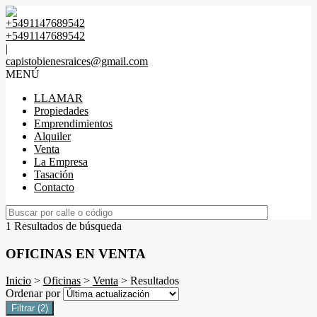
+5491147689542
+5491147689542
|
capistobienesraices@gmail.com
MENÚ
LLAMAR
Propiedades
Emprendimientos
Alquiler
Venta
La Empresa
Tasación
Contacto
1 Resultados de búsqueda
OFICINAS EN VENTA
Inicio
>
Oficinas
>
Venta
> Resultados
Ordenar por
Filtrar
(2)