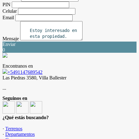
PIN
Celular
Email
Mensaje
Enviar
0
Encontranos en
+5491147689542
Las Piedras 3580, Villa Ballester
...
Seguinos en
¿Qué estás buscando?
·
Terrenos
·
Departamentos