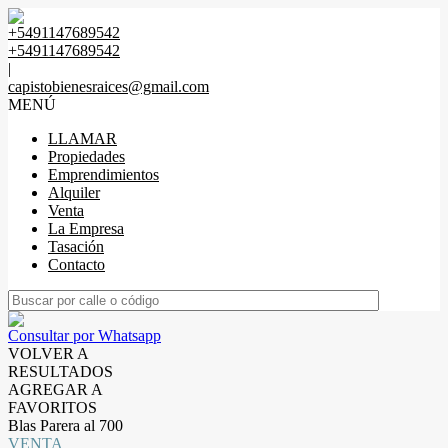
+5491147689542
+5491147689542
|
capistobienesraices@gmail.com
MENÚ
LLAMAR
Propiedades
Emprendimientos
Alquiler
Venta
La Empresa
Tasación
Contacto
Consultar por Whatsapp
VOLVER A
RESULTADOS
AGREGAR A
FAVORITOS
Blas Parera al 700
VENTA